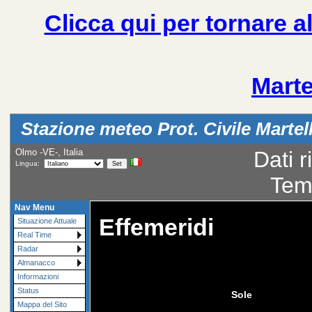
Clicca qui per tornare al
Mart
Stazione meteo Prot. Civile Marte
Olmo -VE-, Italia
Dati r
Lingua:
Tem
Nav Menu
Effemeridi
Situazione Attuale
Real Time
Radar
Almanacco
Informazioni
Status
Sole
Mappa del Sito