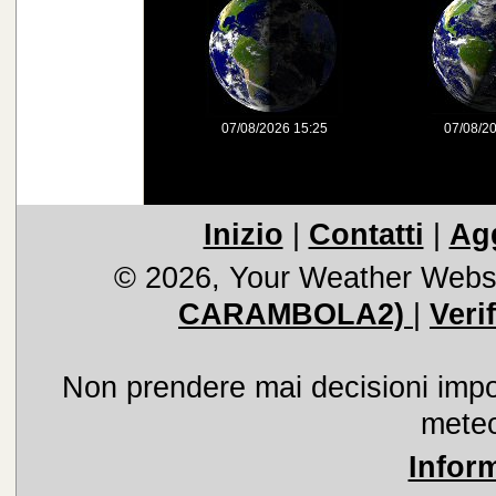
07/08/2026 15:25
07/08/2
Inizio
|
Contatti
|
Agg
© 2026, Your Weather Webs
CARAMBOLA2)
|
Veri
Non prendere mai decisioni import
meteo
Infor